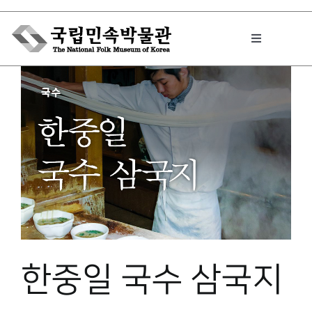
Skip
to
Toggle
content
Navigation
박물관에서는
민속이야기
민속 인사이드
원문보기 PDF
한중일 국수 삼국지