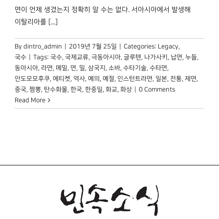
박물관 홈페이지
면이 언제 생겼는지 정확히 알 수는 없다. 서아시아에서 발생해
이탈리아를 [...]
By
dintro_admin
|
2019년 7월 25일
|
Categories:
Legacy
,
국수
|
Tags:
국수
,
국제교류
,
극동아시아
,
글루텐
,
나가사키
,
납면
,
누들
,
동아시아
,
라면
,
메밀
,
면
,
밀
,
삼국지
,
소바
,
수타기술
,
수타면
,
안도모모후쿠
,
에티켓
,
역사
,
예의
,
예절
,
인스턴트라면
,
일본
,
전통
,
제면
,
중국
,
짬뽕
,
탄수화물
,
한국
,
한중일
,
화교
,
화상
|
0 Comments
Read More