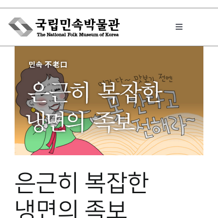
Skip
to
Toggle
content
Navigation
박물관에서는
민속이야기
민속 인사이드
은근히 복잡한
원문보기 PDF
냉면의 족보