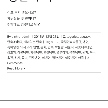
박물관 홈페이지
식초 겨자 넣으세요?
가위질을 몇 번이나?
취향대로 입맛대로 냉면
By
dintro_admin
|
2015년 12월 23일
|
Categories:
Legacy
,
민속不老口
,
재미있는 민속
|
Tags:
고기
,
국립민속박물관
,
냉면
,
녹차냉면
,
돼지고기
,
면발
,
문화
,
민속
,
박물관
,
서울식
,
세숫대야냉면
,
쇠고기
,
야콘냉면
,
양푼냉면
,
연길냉면
,
열무김치
,
옥천냉면
,
완자
,
육수
,
육전
,
전시
,
족보
,
진주냉면
,
칡냉면
,
평양냉면
,
함흥냉면
,
해물
|
2
Comments
Read More