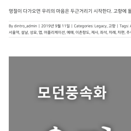
명절이 다가오면 우리의 마음은 두근거리기 시작한다. 고향에 돌아가
By
dintro_admin
|
2019년 9월 11일
|
Categories:
Legacy
,
고향
|
Tags:
서울역
,
설날
,
성묘
,
앱
,
어플리케이션
,
예매
,
이촌향도
,
제사
,
좌석
,
차례
,
차편
,
추