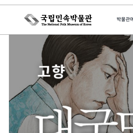
Skip
to
박물관
content