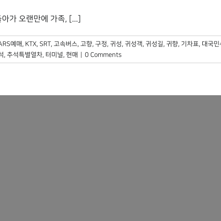
 오랜만에 가족, [...]
ARS예매
,
KTX
,
SRT
,
고속버스
,
고향
,
구정
,
귀성
,
귀성객
,
귀성길
,
귀향
,
기차표
,
대국민
석
,
추석특별열차
,
터미널
,
현매
|
0 Comments