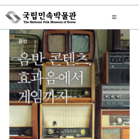
Skip
to
Toggle
content
Navigation
박물관에서는
민속이야기
민속 인사이드
원문보기 PDF