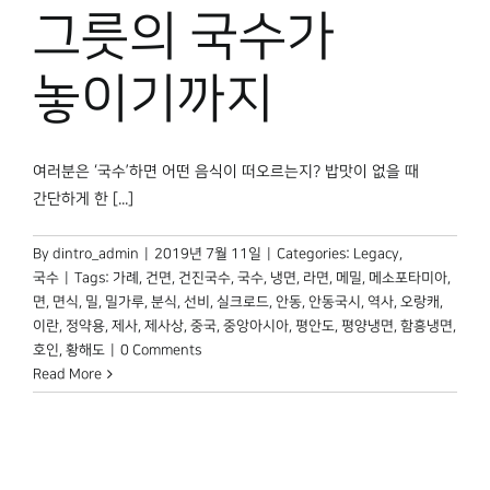
박물관 홈페이지
그릇의 국수가
놓이기까지
여러분은 ‘국수’하면 어떤 음식이 떠오르는지? 밥맛이 없을 때
간단하게 한 [...]
By
dintro_admin
|
2019년 7월 11일
|
Categories:
Legacy
,
국수
|
Tags:
가례
,
건면
,
건진국수
,
국수
,
냉면
,
라면
,
메밀
,
메소포타미아
,
면
,
면식
,
밀
,
밀가루
,
분식
,
선비
,
실크로드
,
안동
,
안동국시
,
역사
,
오랑캐
,
이란
,
정약용
,
제사
,
제사상
,
중국
,
중앙아시아
,
평안도
,
평양냉면
,
함흥냉면
,
호인
,
황해도
|
0 Comments
Read More