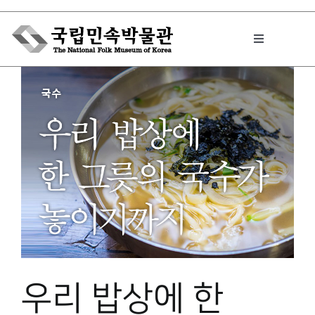
Skip
to
Toggle
content
Navigation
박물관에서는
민속이야기
민속 인사이드
원문보기 PDF
우리 밥상에 한