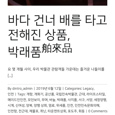
박물관 홈페이지
바다 건너 배를 타고
전해진 상품,
舶來品
박래품
요 몇 개월 사이, 우리 박물관 관람객들 가운데는 즐거운 나들이를
[...]
By
dintro_admin
|
2019년 6월 12일
|
Categories:
Legacy
,
인천
|
Tags:
개항
,
개화기
,
공산품
,
국립민속박물관
,
근대
,
라이프스타일
,
메이드인인천
,
모던보이
,
무며
,
바늘
,
박래품
,
사치품
,
서구
,
서양
,
세창양행
,
시계
,
신여성
,
양복
,
양행 상회
,
염료
,
위세품
,
인천
,
인천민속문화의해
,
인천항
,
전근대
,
제물포
,
퀴닌
,
타운젠트상회
,
포도주
,
회동
|
0 Comments