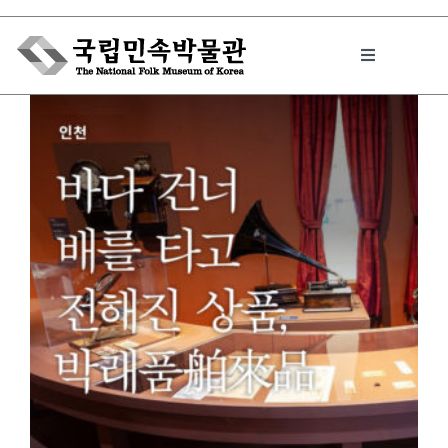
Skip
to
Toggle
content
Navigation
박물관에서는
민속이야기
민속 인사이드
원문보기 PDF