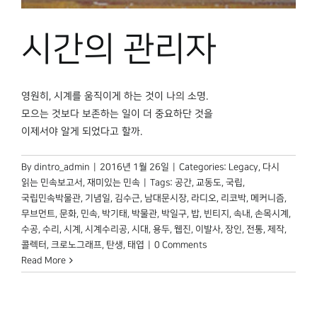
시간의 관리자
영원히, 시계를 움직이게 하는 것이 나의 소명.
모으는 것보다 보존하는 일이 더 중요하단 것을
이제서야 알게 되었다고 할까.
By
dintro_admin
|
2016년 1월 26일
|
Categories:
Legacy
,
다시
읽는 민속보고서
,
재미있는 민속
|
Tags:
공간
,
교동도
,
국립
,
국립민속박물관
,
기념일
,
김수근
,
남대문시장
,
라디오
,
리코박
,
메커니즘
,
무브먼트
,
문화
,
민속
,
박기태
,
박물관
,
박일구
,
밥
,
빈티지
,
속내
,
손목시계
,
수공
,
수리
,
시계
,
시계수리공
,
시대
,
용두
,
웹진
,
이발사
,
장인
,
전통
,
제작
,
콜렉터
,
크로노그래프
,
탄생
,
태엽
|
0 Comments
Read More