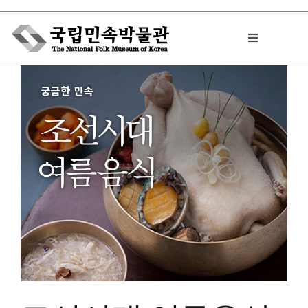
Skip
to
Toggle
content
Navigation
박물관에서는
민속이야기
민속 인사이드
원문보기 PDF