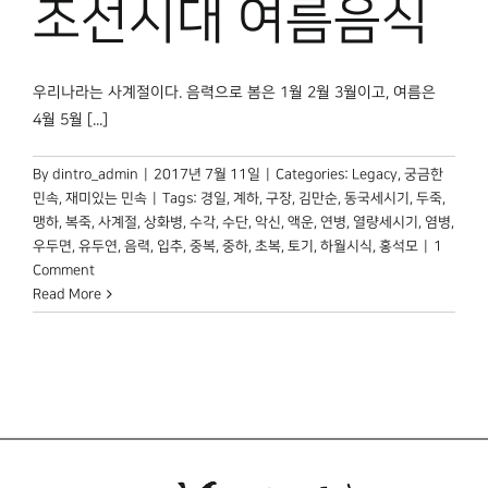
조선시대 여름음식
박물관 홈페이지
우리나라는 사계절이다. 음력으로 봄은 1월 2월 3월이고, 여름은
4월 5월 [...]
By
dintro_admin
|
2017년 7월 11일
|
Categories:
Legacy
,
궁금한
민속
,
재미있는 민속
|
Tags:
경일
,
계하
,
구장
,
김만순
,
동국세시기
,
두죽
,
맹하
,
복죽
,
사계절
,
상화병
,
수각
,
수단
,
악신
,
액운
,
연병
,
열량세시기
,
염병
,
우두면
,
유두연
,
음력
,
입추
,
중복
,
중하
,
초복
,
토기
,
하월시식
,
홍석모
|
1
Comment
Read More