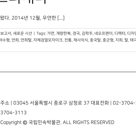
014년 12월, 우연한 [...]
속보고서
,
새로운 시선
|
Tags:
가면
,
개량한복
,
경극
,
김학주
,
네오프렌이
,
디렉터
,
디자
야수형
,
연희
,
연희탈
,
자체검열모자이크
,
전통
,
제사의식
,
중국탈
,
중군형
,
지희
,
탈
,
태
주소 | 03045 서울특별시 종로구 삼청로 37 대표전화 | 02-3704-3
3704-3113
Copyright © 국립민속박물관. ALL RIGHTS RESERVED