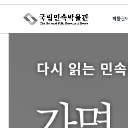
Skip
to
박물관
content