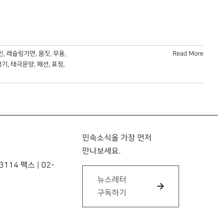
인
,
레슬링가면
,
몸짓
,
무용
,
Read More
극기
,
태극문양
,
패션
,
표정
,
민속소식을 가장 먼저
만나보세요.
114 팩스 | 02-
뉴스레터
구독하기