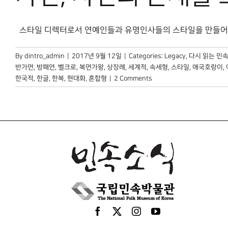
스타일 디렉터로서 연예인들과 유명인사들의 스타일을 만들어왔다. 2
By
dintro_admin
|
2017년 9월 12일
|
Categories:
Legacy
,
다시 읽는 민
반가면
,
방패연
,
벨크로
,
복면가왕
,
상장례
,
세계적
,
속세형
,
스타일
,
애국호랑이
,
한국적
,
한글
,
한복
,
현대화
,
혼합형
|
2 Comments