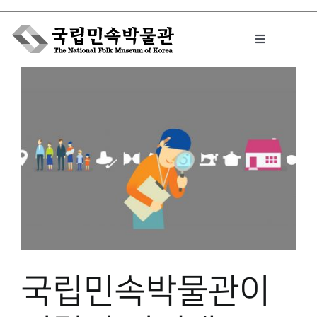
Skip
to
Toggle
content
Navigation
박물관에서는
민속이야기
민속 인사이드
원문보기 PDF
국립민속박물관이