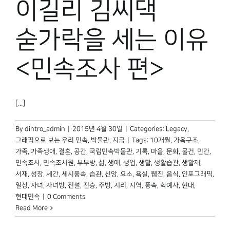
이길리 김씨댁
박물관 홈페이지
숟가락을 세는 이유
<민속조사 편>
[...]
By
dintro_admin
|
2015년 4월 30일
|
Categories:
Legacy
,
그래픽으로 보는 우리 민속
,
박물관, 지금
|
Tags:
10개월
,
가옥구조
,
가족
,
가족생애
,
결혼
,
공간
,
국립민속박물관
,
기록
,
마을
,
문화
,
물건
,
민간
,
민속조사
,
민속조사원
,
부부방
,
삶
,
생애
,
생업
,
생활
,
생활습관
,
생활재
,
서재
,
성장
,
세간
,
세시풍속
,
습관
,
신앙
,
요소
,
욕실
,
웹진
,
음식
,
인포그래픽
,
일상
,
자녀
,
자녀방
,
전설
,
전승
,
주방
,
지리
,
지역
,
풍속
,
학예사
,
현대
,
현대민속
|
0 Comments
Read More