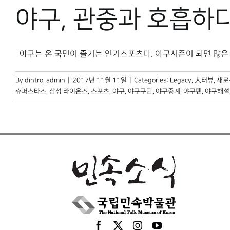
야구, 관중과 호흡하
야구는 온 국민이 즐기는 인기스포츠다. 야구시즌이 되면 많은 이들
By
dintro_admin
|
2017년 11월 11일
|
Categories:
Legacy
,
人터뷰
,
새로
슈퍼스타즈
,
삼성 라이온즈
,
스포츠
,
야구
,
야구구단
,
야구중계
,
야구팬
,
야구해설