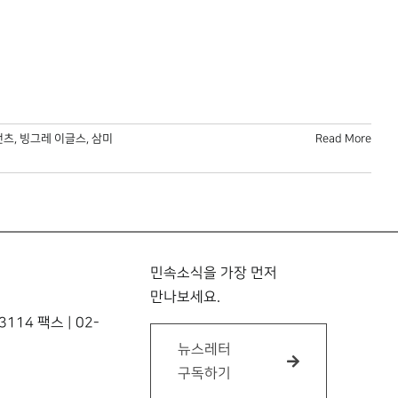
언츠
,
빙그레 이글스
,
삼미
Read More
민속소식을 가장 먼저
만나보세요.
114 팩스 | 02-
뉴스레터
구독하기