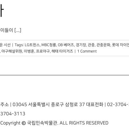
다
이 [...]
운 시선
|
Tags:
LG트윈스
,
MBC청룡
,
OB 베어즈
,
경기장
,
관중
,
관중문화
,
롯데 자이
,
야구해설위원
,
이병훈
,
프로야구
,
해태 타이거즈
|
1 Comment
주소 | 03045 서울특별시 종로구 삼청로 37 대표전화 | 02-3704-3
3704-3113
Copyright © 국립민속박물관. ALL RIGHTS RESERVED