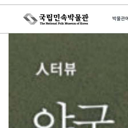
Skip
to
박물관
content