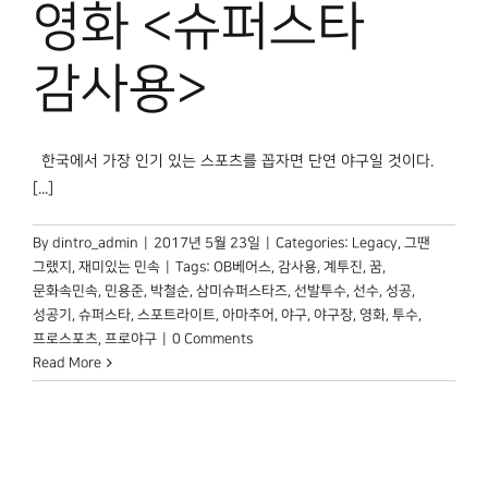
영화 <슈퍼스타
박물관 홈페이지
감사용>
한국에서 가장 인기 있는 스포츠를 꼽자면 단연 야구일 것이다.
[...]
By
dintro_admin
|
2017년 5월 23일
|
Categories:
Legacy
,
그땐
그랬지
,
재미있는 민속
|
Tags:
OB베어스
,
감사용
,
계투진
,
꿈
,
문화속민속
,
민용준
,
박철순
,
삼미슈퍼스타즈
,
선발투수
,
선수
,
성공
,
성공기
,
슈퍼스타
,
스포트라이트
,
아마추어
,
야구
,
야구장
,
영화
,
투수
,
프로스포츠
,
프로야구
|
0 Comments
Read More