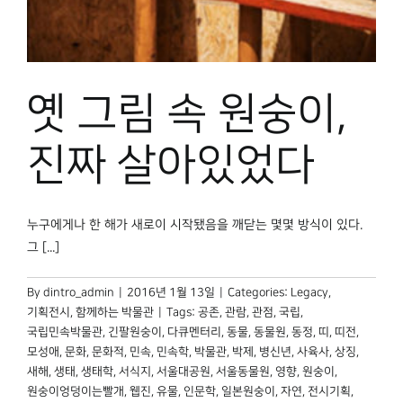
박물관 홈페이지
옛 그림 속 원숭이,
진짜 살아있었다
누구에게나 한 해가 새로이 시작됐음을 깨닫는 몇몇 방식이 있다.
그 [...]
By
dintro_admin
|
2016년 1월 13일
|
Categories:
Legacy
,
기획전시
,
함께하는 박물관
|
Tags:
공존
,
관람
,
관점
,
국립
,
국립민속박물관
,
긴팔원숭이
,
다큐멘터리
,
동물
,
동물원
,
동정
,
띠
,
띠전
,
모성애
,
문화
,
문화적
,
민속
,
민속학
,
박물관
,
박제
,
병신년
,
사육사
,
상징
,
새해
,
생태
,
생태학
,
서식지
,
서울대공원
,
서울동물원
,
영향
,
원숭이
,
원숭이엉덩이는빨개
,
웹진
,
유물
,
인문학
,
일본원숭이
,
자연
,
전시기획
,