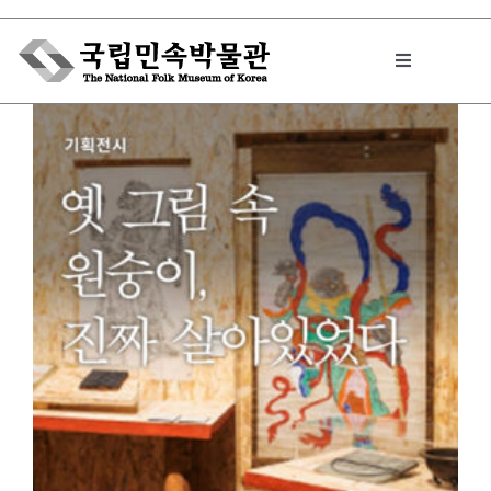
Skip
to
Toggle
content
Navigation
박물관에서는
민속이야기
민속 인사이드
원문보기 PDF