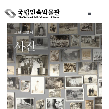
Skip
to
Toggle
content
Navigation
박물관에서는
민속이야기
민속 인사이드
원문보기 PDF