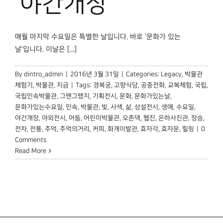
‘야간개장’
매월 마지막 수요일은 특별한 날입니다. 바로 ‘문화가 있는
날’입니다. 이날은 [...]
By
dintro_admin
|
2016년 3월 31일
|
Categories:
Legacy
,
박물관
체험기
,
박물관, 지금
|
Tags:
경복궁
,
고향식당
,
공중전화
,
교복체험
,
국립
,
국립민속박물관
,
그땐그랬지
,
기획전시
,
문화
,
문화가있는날
,
문화가있는수요일
,
민속
,
박물관
,
빛
,
사색
,
삶
,
상설전시
,
생애
,
수요일
,
야간개장
,
야외전시
,
어둠
,
어린이박물관
,
오촌댁
,
웹진
,
은하사진관
,
장승
,
전차
,
전통
,
추억
,
추억의거리
,
커피
,
화개이발관
,
효자각
,
효자문
,
힐링
|
0
Comments
Read More