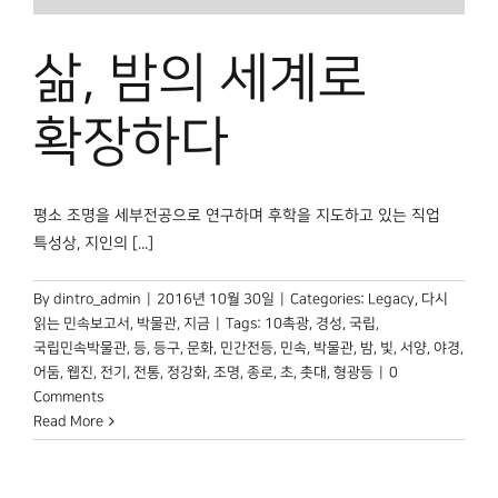
삶, 밤의 세계로
확장하다
평소 조명을 세부전공으로 연구하며 후학을 지도하고 있는 직업
특성상, 지인의 [...]
By
dintro_admin
|
2016년 10월 30일
|
Categories:
Legacy
,
다시
읽는 민속보고서
,
박물관, 지금
|
Tags:
10촉광
,
경성
,
국립
,
국립민속박물관
,
등
,
등구
,
문화
,
민간전등
,
민속
,
박물관
,
밤
,
빛
,
서양
,
야경
,
어둠
,
웹진
,
전기
,
전통
,
정강화
,
조명
,
종로
,
초
,
촛대
,
형광등
|
0
Comments
Read More