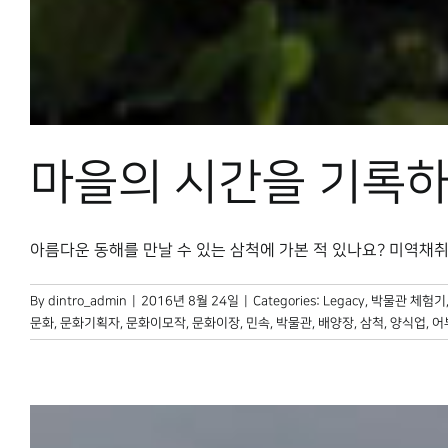
마을의 시간을 기록하
아름다운 동해를 만날 수 있는 삼척에 가본 적 있나요? 미역채취와 [
By
dintro_admin
|
2016년 8월 24일
|
Categories:
Legacy
,
박물관 체험기
문화
,
문화기획자
,
문화이모작
,
문화이장
,
민속
,
박물관
,
배양장
,
삼척
,
양식업
,
어