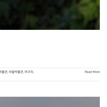
박물관
,
마을박물관
,
머구리
,
Read More