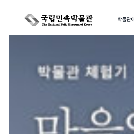
Skip
to
박물관
content