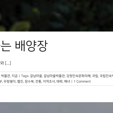
는 배양장
...]
,
박물관, 지금
|
Tags:
갈남마을
,
갈남마을박물관
,
강원민속문화의해
,
국립
,
국립민속
부
,
우렁쉥이
,
웹진
,
잠수복
,
전통
,
지역조사
,
태왁
,
해녀
|
1 Comment