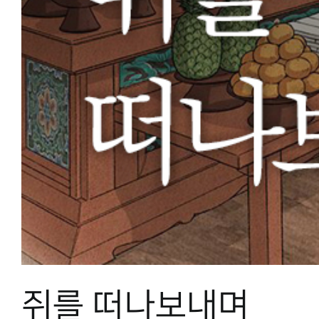
쥐를 떠나보내며