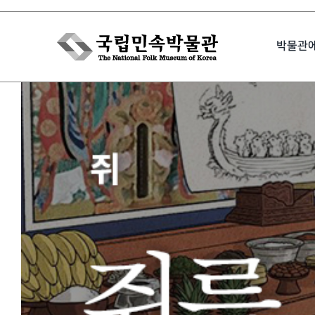
Skip
to
박물관
content