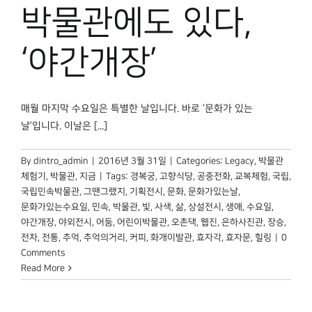
박물관 홈페이지
박물관에도 있다,
‘야간개장’
매월 마지막 수요일은 특별한 날입니다. 바로 ‘문화가 있는
날’입니다. 이날은 [...]
By
dintro_admin
|
2016년 3월 31일
|
Categories:
Legacy
,
박물관
체험기
,
박물관, 지금
|
Tags:
경복궁
,
고향식당
,
공중전화
,
교복체험
,
국립
,
국립민속박물관
,
그땐그랬지
,
기획전시
,
문화
,
문화가있는날
,
문화가있는수요일
,
민속
,
박물관
,
빛
,
사색
,
삶
,
상설전시
,
생애
,
수요일
,
야간개장
,
야외전시
,
어둠
,
어린이박물관
,
오촌댁
,
웹진
,
은하사진관
,
장승
,
전차
,
전통
,
추억
,
추억의거리
,
커피
,
화개이발관
,
효자각
,
효자문
,
힐링
|
0
Comments
Read More