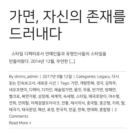
박물관 홈페이지
가면, 자신의 존재를
드러내다
스타일 디렉터로서 연예인들과 유명인사들의 스타일을
만들어왔다. 2014년 12월, 우연한 [...]
By
dintro_admin
|
2017년 9월 12일
|
Categories:
Legacy
,
다시
읽는 민속보고서
,
새로운 시선
|
Tags:
가면
,
개량한복
,
경극
,
김학주
,
네오프렌이
,
디렉터
,
디자인
,
레슬링가면
,
몸짓
,
무용
,
반가면
,
방패연
,
벨크로
,
복면가왕
,
상장례
,
세계적
,
속세형
,
스타일
,
애국호랑이
,
야수형
,
연희
,
연희탈
,
자체검열모자이크
,
전통
,
제사의식
,
중국탈
,
중군형
,
지희
,
탈
,
태극기
,
태극문양
,
패션
,
표정
,
한국적
,
한글
,
한복
,
현대화
,
혼합형
|
2
Comments
Read More