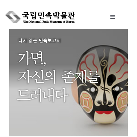
Skip
to
Toggle
content
Navigation
박물관에서는
민속이야기
민속 인사이드
원문보기 PDF