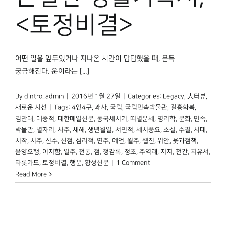
박물관 홈페이지
<토정비결>
어떤 일을 앞두었거나 지나온 시간이 답답했을 때, 문득
궁금해진다. 운이라는 [...]
By
dintro_admin
|
2016년 1월 27일
|
Categories:
Legacy
,
人터뷰
,
새로운 시선
|
Tags:
4언4구
,
괘사
,
국립
,
국립민속박물관
,
길흉화복
,
김만태
,
대중적
,
대한매일신문
,
동국세시기
,
띠별운세
,
명리학
,
문화
,
민속
,
박물관
,
별자리
,
사주
,
새해
,
생년월일
,
서민적
,
세시풍요
,
소설
,
수필
,
시대
,
시작
,
시주
,
신수
,
신점
,
심리적
,
연주
,
예언
,
월주
,
웹진
,
위안
,
윷과점책
,
음양오행
,
이지함
,
일주
,
전통
,
점
,
정감록
,
정초
,
주역괘
,
지지
,
천간
,
치유서
,
타롯카드
,
토정비결
,
행운
,
황성신문
|
1 Comment
Read More