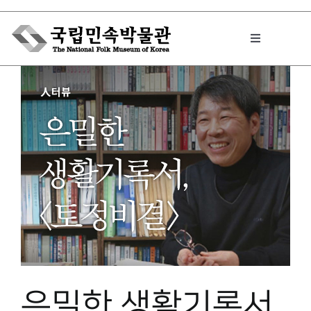
Skip
to
Toggle
content
Navigation
박물관에서는
민속이야기
민속 인사이드
원문보기 PDF
은밀한 생활기록서,