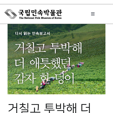
Skip
to
Toggle
content
Navigation
박물관에서는
민속이야기
민속 인사이드
원문보기 PDF
거칠고 투박해 더