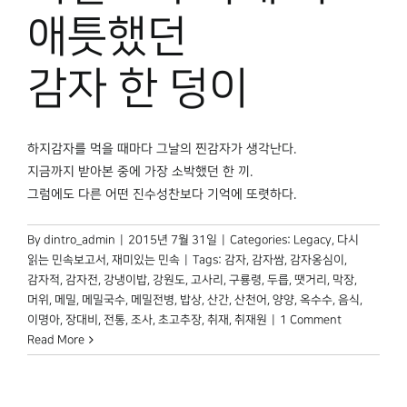
박물관 홈페이지
애틋했던
감자 한 덩이
하지감자를 먹을 때마다 그날의 찐감자가 생각난다.
지금까지 받아본 중에 가장 소박했던 한 끼.
그럼에도 다른 어떤 진수성찬보다 기억에 또렷하다.
By
dintro_admin
|
2015년 7월 31일
|
Categories:
Legacy
,
다시
읽는 민속보고서
,
재미있는 민속
|
Tags:
감자
,
감자쌈
,
감자옹심이
,
감자적
,
감자전
,
강냉이밥
,
강원도
,
고사리
,
구룡령
,
두릅
,
땟거리
,
막장
,
머위
,
메밀
,
메밀국수
,
메밀전병
,
밥상
,
산간
,
산천어
,
양양
,
옥수수
,
음식
,
이명아
,
장대비
,
전통
,
조사
,
초고추장
,
취재
,
취재원
|
1 Comment
Read More