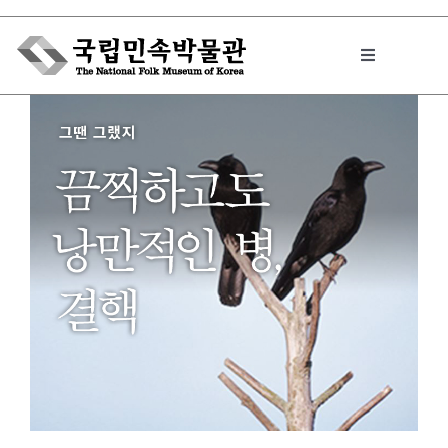
Skip
to
Toggle
content
Navigation
박물관에서는
민속이야기
민속 인사이드
원문보기 PDF