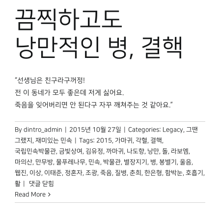
박물관 홈페이지
끔찍하고도
낭만적인 병, 결핵
“선생님은 친구라구꺼정!
전 이 동네가 모두 좋은데 저게 싫어요.
죽음을 잊어버리면 안 된다구 자꾸 깨쳐주는 것 같아요.”
By
dintro_admin
|
2015년 10월 27일
|
Categories:
Legacy
,
그땐
그랬지
,
재미있는 민속
|
Tags:
2015
,
가마귀
,
각혈
,
결핵
,
국립민속박물관
,
금빛상여
,
김유정
,
까마귀
,
나도향
,
낭만
,
돌
,
라보엠
,
마의산
,
만무방
,
물푸레나무
,
민속
,
박물관
,
별장지기
,
병
,
봉별기
,
울음
,
웹진
,
이상
,
이태준
,
정혼자
,
조광
,
죽음
,
질병
,
춘희
,
한은형
,
함박눈
,
호흡기
,
끔찍하고도
활
|
댓글 닫힘
낭만적인
Read More
병,
결핵