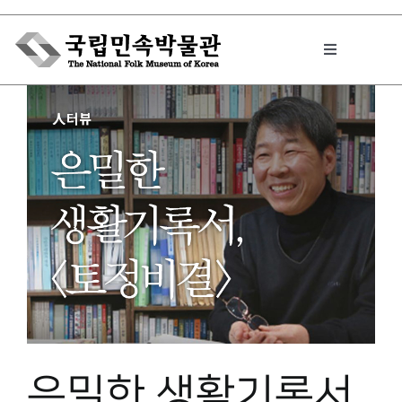
Skip
to
Toggle
content
Navigation
박물관에서는
민속이야기
민속 인사이드
원문보기 PDF
은밀한 생활기록서,