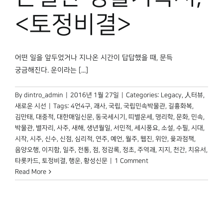
박물관 홈페이지
<토정비결>
어떤 일을 앞두었거나 지나온 시간이 답답했을 때, 문득
궁금해진다. 운이라는 [...]
By
dintro_admin
|
2016년 1월 27일
|
Categories:
Legacy
,
人터뷰
,
새로운 시선
|
Tags:
4언4구
,
괘사
,
국립
,
국립민속박물관
,
길흉화복
,
김만태
,
대중적
,
대한매일신문
,
동국세시기
,
띠별운세
,
명리학
,
문화
,
민속
,
박물관
,
별자리
,
사주
,
새해
,
생년월일
,
서민적
,
세시풍요
,
소설
,
수필
,
시대
,
시작
,
시주
,
신수
,
신점
,
심리적
,
연주
,
예언
,
월주
,
웹진
,
위안
,
윷과점책
,
음양오행
,
이지함
,
일주
,
전통
,
점
,
정감록
,
정초
,
주역괘
,
지지
,
천간
,
치유서
,
타롯카드
,
토정비결
,
행운
,
황성신문
|
1 Comment
Read More