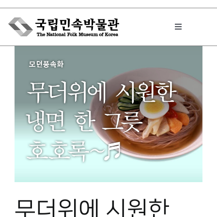
Skip
to
Toggle
content
Navigation
박물관에서는
민속이야기
민속 인사이드
원문보기 PDF
무더위에 시원한