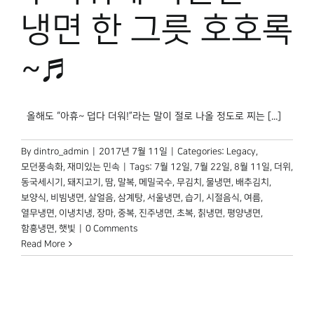
박물관 홈페이지
냉면 한 그릇 호호록
~♬
올해도 “아휴~ 덥다 더워!”라는 말이 절로 나올 정도로 찌는 [...]
By
dintro_admin
|
2017년 7월 11일
|
Categories:
Legacy
,
모던풍속화
,
재미있는 민속
|
Tags:
7월 12일
,
7월 22일
,
8월 11일
,
더위
,
동국세시기
,
돼지고기
,
땀
,
말복
,
메밀국수
,
무김치
,
물냉면
,
배추김치
,
보양식
,
비빔냉면
,
살얼음
,
삼계탕
,
서울냉면
,
습기
,
시절음식
,
여름
,
열무냉면
,
이냉치냉
,
장마
,
중복
,
진주냉면
,
초복
,
칡냉면
,
평양냉면
,
함흥냉면
,
햇빛
|
0 Comments
Read More