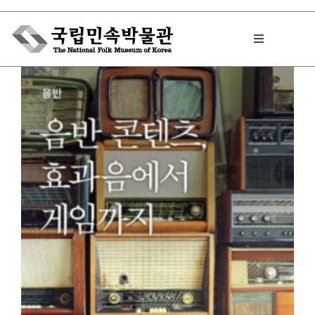
Skip
to
Toggle
content
Navigation
박물관에서는
민속이야기
민속 인사이드
원문보기 PDF