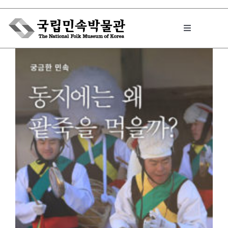
Skip
to
Toggle
content
Navigation
박물관에서는
민속이야기
민속 인사이드
원문보기 PDF