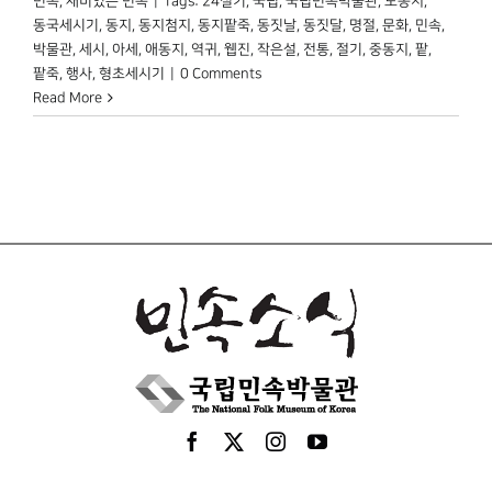
민속
,
재미있는 민속
|
Tags:
24절기
,
국립
,
국립민속박물관
,
노동지
,
동국세시기
,
동지
,
동지첨지
,
동지팥죽
,
동짓날
,
동짓달
,
명절
,
문화
,
민속
,
박물관
,
세시
,
아세
,
애동지
,
역귀
,
웹진
,
작은설
,
전통
,
절기
,
중동지
,
팥
,
팥죽
,
행사
,
형초세시기
|
0 Comments
Read More