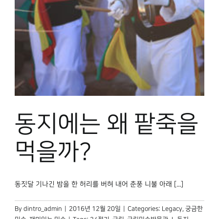
박물관 홈페이지
동지에는 왜 팥죽을
먹을까?
동짓달 기나긴 밤을 한 허리를 버혀 내어 춘풍 니불 아래 [...]
By
dintro_admin
|
2016년 12월 20일
|
Categories:
Legacy
,
궁금한