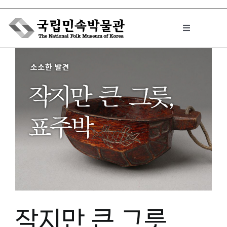
Skip
to
Toggle
content
Navigation
박물관에서는
민속이야기
민속 인사이드
원문보기 PDF
작지만 큰 그릇,