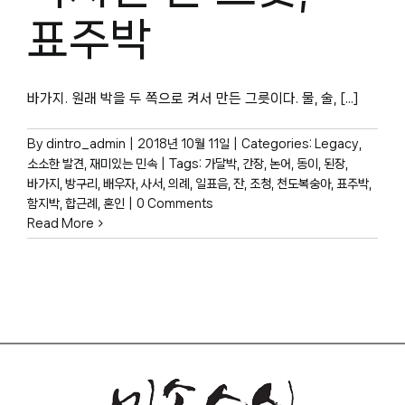
박물관 홈페이지
표주박
바가지. 원래 박을 두 쪽으로 켜서 만든 그릇이다. 물, 술, [...]
By
dintro_admin
|
2018년 10월 11일
|
Categories:
Legacy
,
소소한 발견
,
재미있는 민속
|
Tags:
가달박
,
간장
,
논어
,
동이
,
된장
,
바가지
,
방구리
,
배우자
,
사서
,
의례
,
일표음
,
잔
,
조청
,
천도복숭아
,
표주박
,
함지박
,
합근례
,
혼인
|
0 Comments
Read More