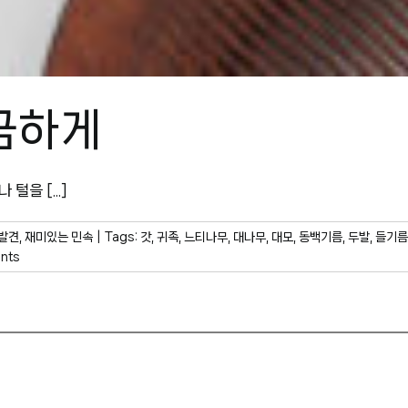
끔하게
을 [...]
발견
,
재미있는 민속
|
Tags:
갓
,
귀족
,
느티나무
,
대나무
,
대모
,
동백기름
,
두발
,
들기름
nts