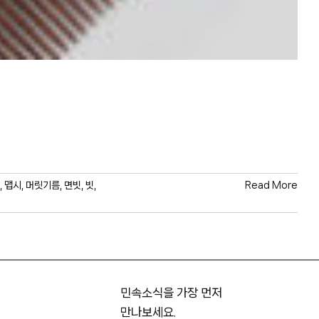
,
맵시
,
머릿기름
,
면빗
,
빗
,
Read More
민속소식을 가장 먼저
만나보세요.