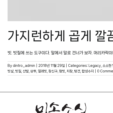
가지런하게 곱게 깔
빗. 빗질에 쓰는 도구이다. 말에서 말로 건너가 보자. 머리카락이나 털
By
dintro_admin
|
2018년 11월 29일
|
Categories:
Legacy
,
소소한 
빗살
,
빗질
,
산발
,
상투
,
얼레빗
,
장신구
,
참빗
,
치장
,
탕건
,
합성수지
|
0 Comme