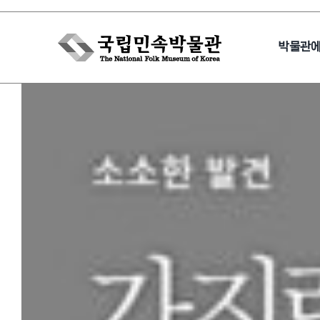
Skip
to
박물관
content