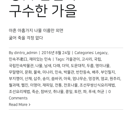
박물관 홈페이지
구수한 가을
아흔 아홉가지 나물 이름만 외면
굶어 죽을 걱정 없다
By
dintro_admin
|
2016년 8월 24일
|
Categories:
Legacy
,
민속不老口
,
재미있는 민속
|
Tags:
가을걷이
,
고사리
,
국립
,
국립민속박물관
,
나물
,
남새
,
다래
,
더덕
,
도문대작
,
두릅
,
명이나물
,
무말랭이
,
문화
,
물쑥
,
미나리
,
민속
,
박물관
,
반찬등속
,
배추
,
부인필지
,
부지깽이
,
산채
,
삽주
,
송이
,
씀바귀
,
아욱
,
엄나무순
,
엉겅퀴
,
염교
,
원추리
,
월과채
,
웹진
,
이명아
,
재피잎
,
전통
,
전호나물
,
조선무쌍신식요리제법
,
조선요리제법
,
죽순
,
참버섯
,
취나물
,
콩잎
,
토란
,
파
,
푸새
,
허균
|
0
Comments
Read More