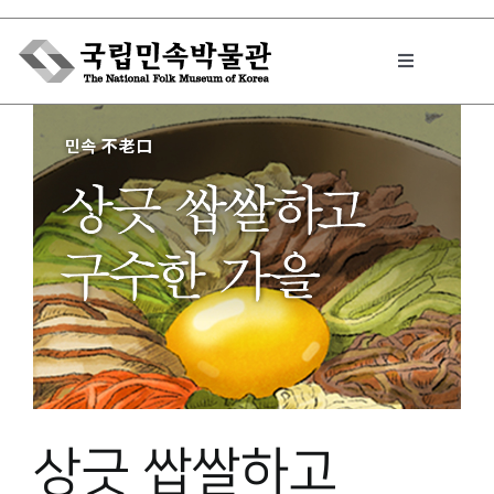
Skip
to
Toggle
content
Navigation
박물관에서는
민속이야기
민속 인사이드
원문보기 PDF
상긋 쌉쌀하고