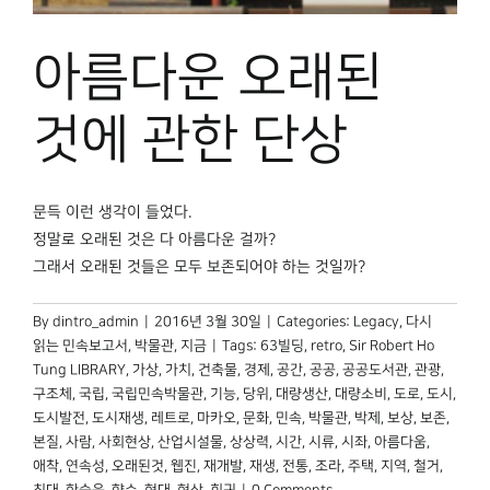
박물관 홈페이지
아름다운 오래된
것에 관한 단상
문득 이런 생각이 들었다.
정말로 오래된 것은 다 아름다운 걸까?
그래서 오래된 것들은 모두 보존되어야 하는 것일까?
By
dintro_admin
|
2016년 3월 30일
|
Categories:
Legacy
,
다시
읽는 민속보고서
,
박물관, 지금
|
Tags:
63빌딩
,
retro
,
Sir Robert Ho
Tung LIBRARY
,
가상
,
가치
,
건축물
,
경제
,
공간
,
공공
,
공공도서관
,
관광
,
구조체
,
국립
,
국립민속박물관
,
기능
,
당위
,
대량생산
,
대량소비
,
도로
,
도시
,
도시발전
,
도시재생
,
레트로
,
마카오
,
문화
,
민속
,
박물관
,
박제
,
보상
,
보존
,
본질
,
사람
,
사회현상
,
산업시설물
,
상상력
,
시간
,
시류
,
시좌
,
아름다움
,
애착
,
연속성
,
오래된것
,
웹진
,
재개발
,
재생
,
전통
,
조라
,
주택
,
지역
,
철거
,
최대
,
한승욱
,
향수
,
현대
,
현상
,
회귀
|
0 Comments