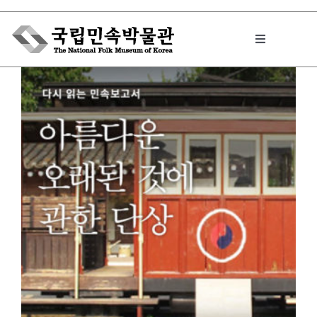
Skip
to
Toggle
content
Navigation
박물관에서는
민속이야기
민속 인사이드
원문보기 PDF