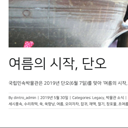
여름의 시작, 단오
국립민속박물관은 2019년 단오(6월 7일)를 맞아 ‘여름의 시작, 단오
By
dintro_admin
|
2019년 5월 30일
|
Categories:
Legacy
,
박물관 소식
|
세시풍속
,
수리취떡
,
쑥
,
쑥향낭
,
여름
,
오미자차
,
잡귀
,
재액
,
절기
,
창포물
,
초여