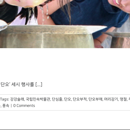
’ 세시 행사를 [...]
Tags:
강강술래
,
국립민속박물관
,
단심줄
,
단오
,
단오부적
,
단오부채
,
머리감기
,
명절
,
름
,
풍속
|
0 Comments