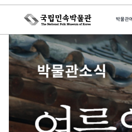
Skip
to
박물관
content