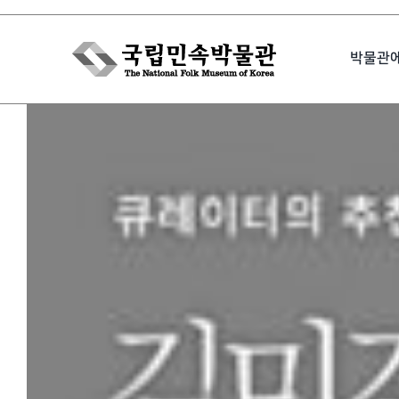
Skip
to
박물관
content