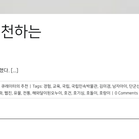
추천하는
 [...]
,
큐레이터의 추천
|
Tags:
경험
,
교육
,
국립
,
국립민속박물관
,
김미겸
,
남자아이
,
단군
화
,
웹진
,
유물
,
전통
,
해와달이된오누이
,
호건
,
호기심
,
호돌이
,
호랑이
|
0 Comments