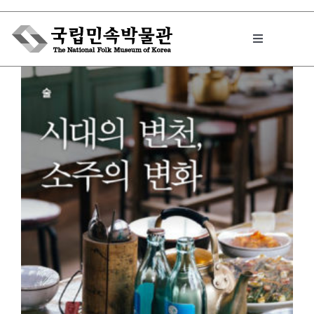
Skip
to
Toggle
content
Navigation
박물관에서는
민속이야기
민속 인사이드
원문보기 PDF