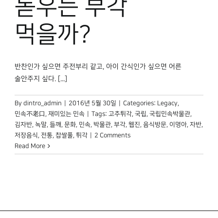
돋우는 부각
먹을까?
반찬인가 싶으면 주전부리 같고, 아이 간식인가 싶으면 어른
술안주지 싶다. [...]
By
dintro_admin
|
2016년 5월 30일
|
Categories:
Legacy
,
민속不老口
,
재미있는 민속
|
Tags:
고추튀각
,
국립
,
국립민속박물관
,
김자반
,
녹말
,
들깨
,
문화
,
민속
,
박물관
,
부각
,
웹진
,
음식방문
,
이명아
,
자반
,
저장음식
,
전통
,
찹쌀풀
,
튀각
|
2 Comments
Read More