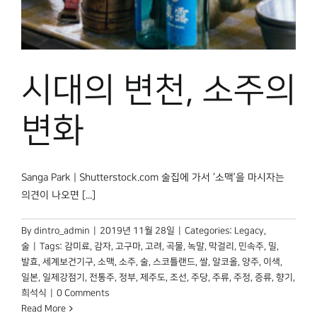
박물관 홈페이지
시대의 변천, 소주의
변화
Sanga Park | Shutterstock.com 술집에 가서 ‘소맥’을 마시자는
의견이 나오면 [...]
By
dintro_admin
|
2019년 11월 28일
|
Categories:
Legacy
,
술
|
Tags:
감미료
,
감자
,
고구마
,
고려
,
곡물
,
녹말
,
막걸리
,
민속주
,
밀
,
발효
,
세계보건기구
,
소맥
,
소주
,
술
,
스코틀랜드
,
쌀
,
알코올
,
양주
,
이색
,
일본
,
일제강점기
,
전통주
,
정부
,
제주도
,
조선
,
주당
,
주류
,
주정
,
증류
,
향기
,
희석식
|
0 Comments
Read More