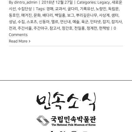
By
dintro_admin
|
2018년 12월 27일
|
Categories:
Legacy
,
새로운
시선
,
수집단상
|
Tags:
경매
,
교과서
,
굴다리
,
기록유산
,
노량진
,
독립문
,
동호인
,
매거진
,
문화
,
배다리
,
백일홍
,
보그
,
뿌리깊은나무
,
사상계
,
샘터
,
성남
,
수집
,
스포츠
,
신동아
,
엘르
,
연신내
,
예술
,
육군
,
인터넷
,
잡지
,
잡지사
,
전과
,
주간서울
,
주간야구
,
참고서
,
창간호
,
천일홍
,
청계천
,
헌책방
|
0
Comments
Read More