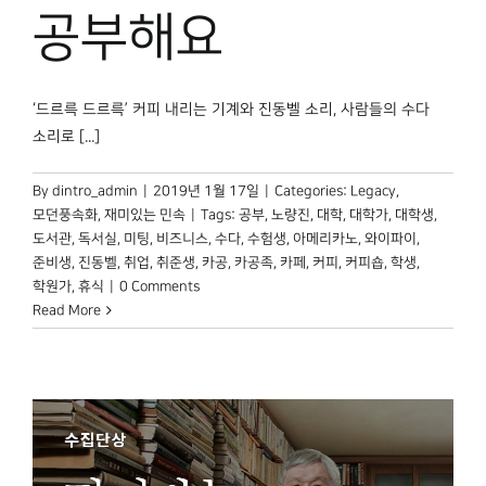
박물관 홈페이지
공부해요
‘드르륵 드르륵’ 커피 내리는 기계와 진동벨 소리, 사람들의 수다
소리로 [...]
By
dintro_admin
|
2019년 1월 17일
|
Categories:
Legacy
,
모던풍속화
,
재미있는 민속
|
Tags:
공부
,
노량진
,
대학
,
대학가
,
대학생
,
도서관
,
독서실
,
미팅
,
비즈니스
,
수다
,
수험생
,
아메리카노
,
와이파이
,
준비생
,
진동벨
,
취업
,
취준생
,
카공
,
카공족
,
카페
,
커피
,
커피숍
,
학생
,
학원가
,
휴식
|
0 Comments
Read More