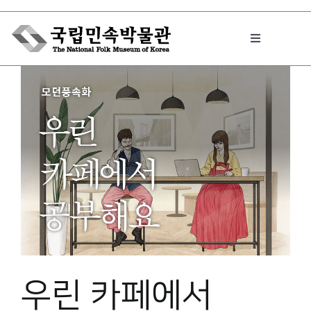
Skip
to
Toggle
content
Navigation
박물관에서는
민속이야기
민속 인사이드
원문보기 PDF
우린 카페에서