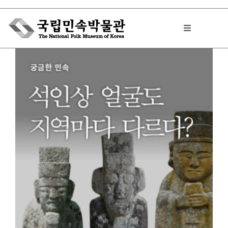
Skip
to
Toggle
content
Navigation
박물관에서는
민속이야기
민속 인사이드
원문보기 PDF