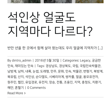
박물관 홈페이지
석인상 얼굴도
지역마다 다르다?
반만 년을 한 곳에서 함께 살아 왔는데도 우리 얼굴에 지역차가 [...]
By
dintro_admin
|
2016년 5월 30일
|
Categories:
Legacy
,
궁금한
민속
,
재미있는 민속
|
Tags:
경상남도
,
경상북도
,
국립
,
국립민속박물관
,
남방계
,
남하
,
내륙
,
눈썹
,
도래형
,
만주
,
문화
,
민속
,
박물관
,
변형기
,
북방계
,
북유럽
,
산지
,
석인상
,
순다열도
,
시베리아계
,
쌍카풀
,
얼굴
,
용모유전자
,
원주민
,
웹진
,
유입경로
,
유전자
,
장승
,
전통
,
조용진
,
지역
,
충청도
,
치환기
,
해안
,
혼혈기
|
0 Comments
Read More