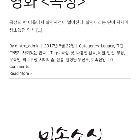
영화 <곡성>
박물관 홈페이지
곡성의 한 마을에서 살인사건이 벌어진다. 살인이라는 단어 자체가
생소했던 인심 [...]
By
dintro_admin
|
2017년 8월 22일
|
Categories:
Legacy
,
그땐
그랬지
,
재미있는 민속
|
Tags:
곡성
,
굿
,
나홍진 감독
,
네팔
,
만신
,
무당
,
무속인
,
박수무당
,
샤머니즘
,
전통
,
칠성님 무신도
,
토속신앙
|
0
Comments
Read More