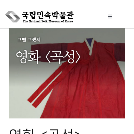
Skip
to
Toggle
content
Navigation
박물관에서는
민속이야기
민속 인사이드
원문보기 PDF