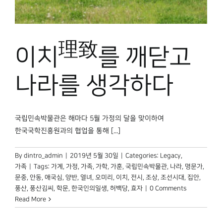
박물관 홈페이지
理致
이치
를 깨닫고
나라를 생각하다
국립민속박물관은 해마다 5월 가정의 달을 맞이하여
한국국학진흥원과의 협업을 통해 [...]
By
dintro_admin
|
2019년 5월 30일
|
Categories:
Legacy
,
가족
|
Tags:
가계
,
가정
,
가족
,
가학
,
가훈
,
국립민속박물관
,
나라
,
명문가
,
문중
,
안동
,
애국심
,
양반
,
열녀
,
오미리
,
이치
,
전시
,
조상
,
조선시대
,
집안
,
풍산
,
풍산김씨
,
학문
,
한국인의일생
,
허백당
,
효자
|
0 Comments
Read More