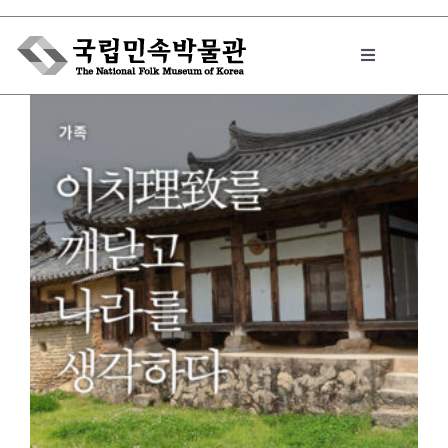
Skip
to
Toggle
content
Navigation
박물관에서는
민속이야기
민속 인사이드
원문보기 PDF