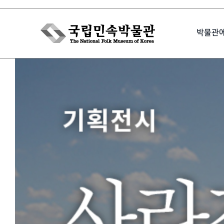
Skip
to
박물관
content