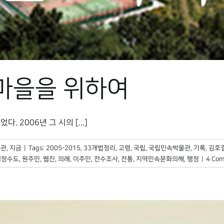
 마을을 위하여
 2006년 그 시의 [...]
관, 지금
|
Tags:
2005-2015
,
33개법정리
,
고령
,
국립
,
국립민속박물관
,
기록
,
김호
행정수도
,
원주민
,
웹진
,
의례
,
이주민
,
전수조사
,
전통
,
지역민속문화의해
,
행정
|
4 Co