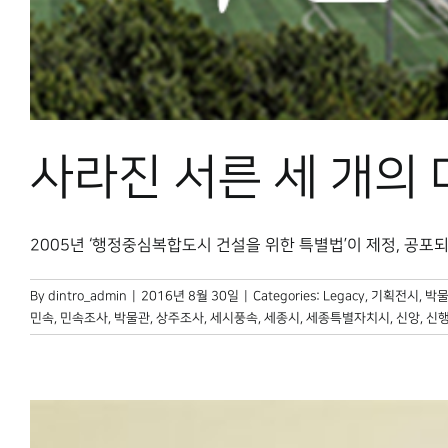
사라진 서른 세 개의
2005년 ‘행정중심복합도시 건설을 위한 특별법’이 제정, 공포되었다.
By
dintro_admin
|
2016년 8월 30일
|
Categories:
Legacy
,
기획전시
,
박물
민속
,
민속조사
,
박물관
,
상주조사
,
세시풍속
,
세종시
,
세종특별자치시
,
신앙
,
신