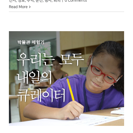
전시
,
정보
,
추억
,
춘천
,
행사
,
회의
|
0 Comments
Read More