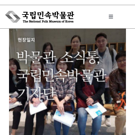
Skip
to
Toggle
content
Navigation
박물관에서는
민속이야기
민속 인사이드
원문보기 PDF