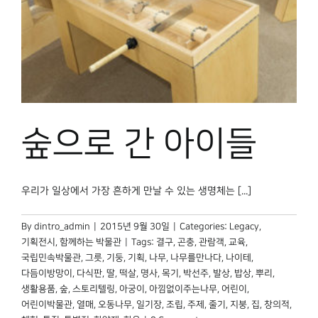
숲으로 간 아이들
우리가 일상에서 가장 흔하게 만날 수 있는 생명체는 [...]
By
dintro_admin
|
2015년 9월 30일
|
Categories:
Legacy
,
기획전시
,
함께하는 박물관
|
Tags:
결구
,
곤충
,
관람객
,
교육
,
국립민속박물관
,
그릇
,
기둥
,
기획
,
나무
,
나무를만나다
,
나이테
,
다듬이방망이
,
다식판
,
딸
,
떡살
,
명사
,
목기
,
박선주
,
발상
,
밥상
,
뿌리
,
생활용품
,
숲
,
스토리텔링
,
아궁이
,
아낌없이주는나무
,
어린이
,
어린이박물관
,
열매
,
오동나무
,
일기장
,
조립
,
주제
,
줄기
,
지붕
,
집
,
창의적
,