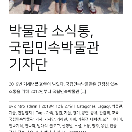
박물관 홈페이지
박물관 소식통,
국립민속박물관
기자단
2019년 기해년己亥年이 밝았다. 국립민속박물관은 진정성 있는
소통을 위해 2012년부터 국립민속박물관 [...]
By
dintro_admin
|
2018년 12월 27일
|
Categories:
Legacy
,
박물관,
지금
,
현장일지
|
Tags:
가족
,
강원
,
겨울
,
경기
,
공연
,
공유
,
관람객
,
교육
,
국립민속박물관
,
기사
,
기자단
,
기해년
,
기획
,
기획전
,
대학생
,
모집
,
미디어
,
민속지식
,
민속학
,
발대식
,
블로그
,
선생님
,
소셜
,
소통
,
양주
,
용인
,
전공
,