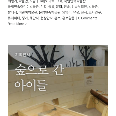
체험기
,
박물관, 지금
|
Tags:
가족
,
교육
,
국립민속박물관
,
국립민속어린이박물관
,
기획
,
등록
,
문화
,
민속
,
민속누리단
,
박물관
,
발대식
,
어린이박물관
,
온양민속박물관
,
외암리
,
유물
,
전시
,
조사연구
,
큐레이터
,
평가
,
해단식
,
현장답사
,
홍보
,
홍보활동
|
0 Comments
Read More