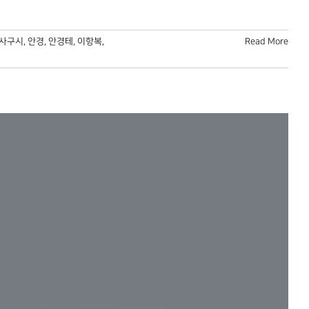
사구시
,
안경
,
안경테
,
이항복
,
Read More