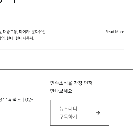
속
,
대중교통
,
마이카
,
문화유산
,
Read More
픽업
,
현대
,
현대자동차
,
민속소식을 가장 먼저
만나보세요.
114 팩스 | 02-
뉴스레터
구독하기