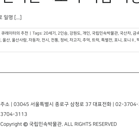
명 [...]
,
큐레이터의 추천
|
Tags:
20세기
,
2인승
,
강원도
,
개인
,
국립민속박물관
,
국산차
,
금
월
,
울산
,
울산사람
,
자동차
,
전시
,
전통
,
정비
,
차고지
,
추억
,
트럭
,
특별전
,
포니
,
포니Ⅱ
,
주소 | 03045 서울특별시 종로구 삼청로 37 대표전화 | 02-3704-3
3704-3113
Copyright © 국립민속박물관. ALL RIGHTS RESERVED