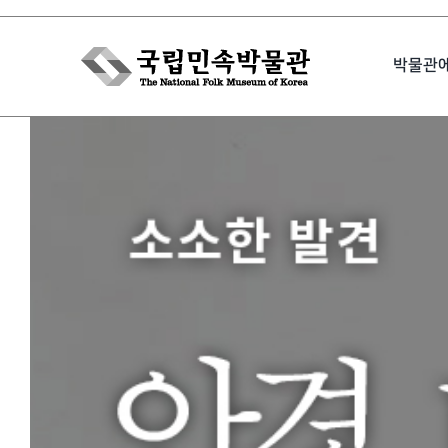
Skip
to
박물관
content