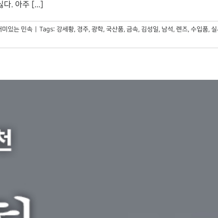
 아주 [...]
재미있는 민속
|
Tags:
강세황
,
경주
,
광학
,
국산품
,
금속
,
김성일
,
남석
,
렌즈
,
수입품
,
실