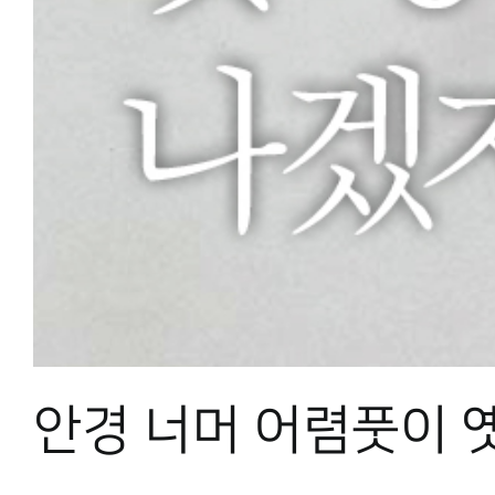
안경 너머 어렴풋이 