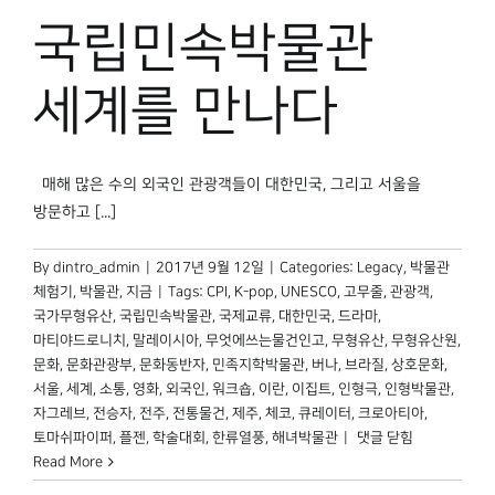
국립민속박물관
세계를 만나다
매해 많은 수의 외국인 관광객들이 대한민국, 그리고 서울을
방문하고 [...]
By
dintro_admin
|
2017년 9월 12일
|
Categories:
Legacy
,
박물관
체험기
,
박물관, 지금
|
Tags:
CPI
,
K-pop
,
UNESCO
,
고무줄
,
관광객
,
국가무형유산
,
국립민속박물관
,
국제교류
,
대한민국
,
드라마
,
마티야드로니치
,
말레이시아
,
무엇에쓰는물건인고
,
무형유산
,
무형유산원
,
문화
,
문화관광부
,
문화동반자
,
민족지학박물관
,
버나
,
브라질
,
상호문화
,
서울
,
세계
,
소통
,
영화
,
외국인
,
워크숍
,
이란
,
이집트
,
인형극
,
인형박물관
,
자그레브
,
전승자
,
전주
,
전통물건
,
제주
,
체코
,
큐레이터
,
크로아티아
,
국립민속박물관
토마쉬파이퍼
,
플젠
,
학술대회
,
한류열풍
,
해녀박물관
|
댓글 닫힘
세계를
Read More
만나다