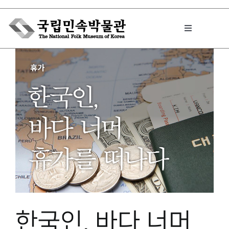
Skip
to
Toggle
content
Navigation
박물관에서는
민속이야기
민속 인사이드
원문보기 PDF
한국인, 바다 너머