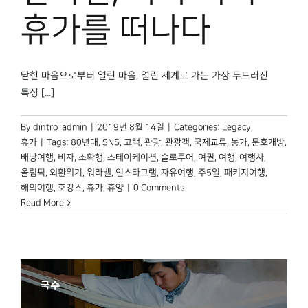
박물관 홈페이지
휴가를 떠나다
닫힌 마음으로부터 열린 마음, 열린 세계로 가는 가장 두드러진
특징 [...]
By
dintro_admin
|
2019년 8월 14일
|
Categories:
Legacy
,
휴가
|
Tags:
80년대
,
SNS
,
고택
,
관광
,
관광객
,
국제교류
,
농가
,
문호개방
,
배낭여행
,
비자
,
소확행
,
스테이케이션
,
슬로투어
,
여권
,
여행
,
여행사
,
올림픽
,
외환위기
,
워라밸
,
인스타그램
,
자유여행
,
주5일
,
패키지여행
,
해외여행
,
호캉스
,
휴가
,
휴양
|
0 Comments
Read More