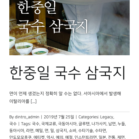
한중일 국수 삼국지
면이 언제 생겼는지 정확히 알 수는 없다. 서아시아에서 발생해
이탈리아를 [...]
By
dintro_admin
|
2019년 7월 25일
|
Categories:
Legacy
,
국수
|
Tags:
국수
,
국제교류
,
극동아시아
,
글루텐
,
나가사키
,
납면
,
누들
,
동아시아
,
라면
,
메밀
,
면
,
밀
,
삼국지
,
소바
,
수타기술
,
수타면
,
안도모모후쿠
,
에티켓
,
역사
,
예의
,
예절
,
인스턴트라면
,
일본
,
전통
,
제면
,