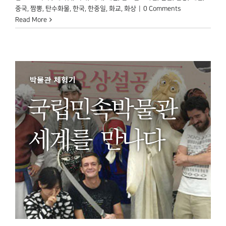
중국
,
짬뽕
,
탄수화물
,
한국
,
한중일
,
화교
,
화상
|
0 Comments
Read More