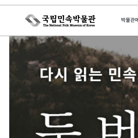
Skip
to
박물관
content