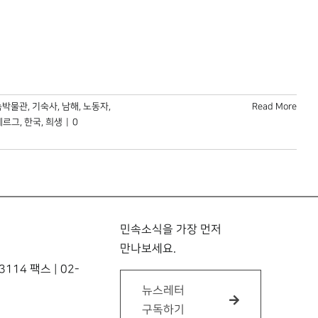
속박물관
,
기숙사
,
남해
,
노동자
,
Read More
베르그
,
한국
,
희생
|
0
민속소식을 가장 먼저
만나보세요.
114 팩스 | 02-
뉴스레터
구독하기