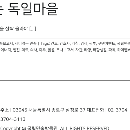
는 독일마을
살짝 올라야 [...]
민속보고서
,
재미있는 민속
|
Tags:
간호
,
간호사
,
개척
,
경제
,
광부
,
구텐아벤트
,
국립민
,
에너지
,
웹진
,
의료
,
의사
,
이주
,
젊음
,
조사보고서
,
차관
,
타향
,
타향생활
,
파독
,
하이델
주소 | 03045 서울특별시 종로구 삼청로 37 대표전화 | 02-3704-3
3704-3113
Copyright © 국립민속박물관. ALL RIGHTS RESERVED