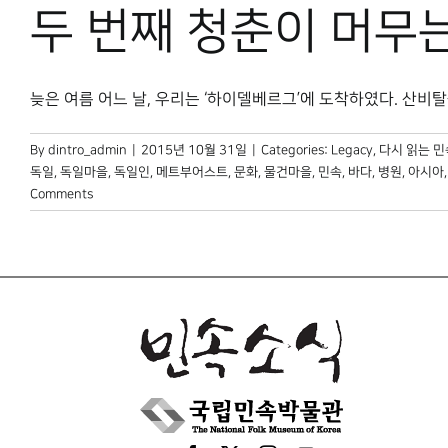
두 번째 청춘이 머무
늦은 여름 어느 날, 우리는 ‘하이델베르그’에 도착하였다. 산비탈을 
By
dintro_admin
|
2015년 10월 31일
|
Categories:
Legacy
,
다시 읽는 
독일
,
독일마을
,
독일인
,
메트부어스트
,
문화
,
물건마을
,
민속
,
바다
,
병원
,
아시아
Comments