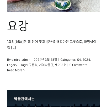
박물관 홈페이지
요강
“요강[尿缸]은 집 안에 두고 용변을 해결하던 그릇으로, 화장실이
집 [...]
By
dintro_admin
|
2024년 3월 28일
|
Categories:
04
,
2024
,
Legacy
|
Tags:
구문회
,
기억박물관
,
제298호
|
0 Comments
Read More