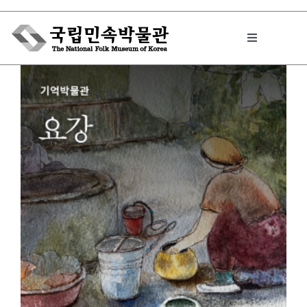
Skip
to
Toggle
content
Navigation
박물관에서는
민속이야기
민속 인사이드
원문보기 PDF