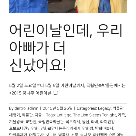
박물관 홈페이지
어린이날인데, 우리
아빠가 더
신났어요!
5월 2일 토요일부터 5월 5일 어린이날까지, 국립민속박물관에서는
<2015 꿈나무 어린이날 [...]
By
dintro_admin
|
2015년 5월 26일
|
Categories:
Legacy
,
박물관
체험기
,
박물관, 지금
|
Tags:
Let it go
,
The Lion Sleeps Tonight
,
가족
,
겨울왕국
,
교환권
,
국립민속박물관
,
꼭두각시
,
동심
,
라바
,
라이언킹
,
로보트태권v
,
만화
,
만화로만나는동심의세계
,
만화방
,
만화야놀자
,
만화주제가
,
머털도사
,
뱃노래
,
볕들재
,
소품
,
솜사탕
,
아카펠라
,
어린이날
,