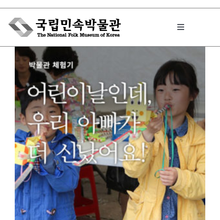
Skip
to
Toggle
content
Navigation
박물관에서는
민속이야기
민속 인사이드
원문보기 PDF