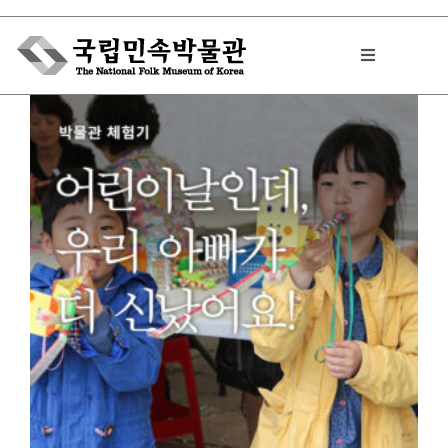
Skip
to
Toggle
content
Navigation
박물관에서는
민속이야기
민속 인사이드
원문보기 PDF