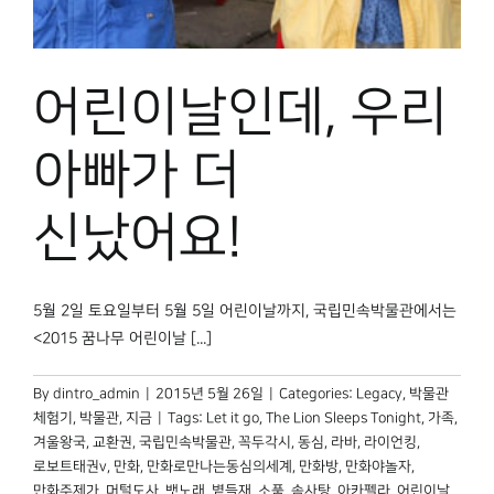
박물관 홈페이지
어린이날인데, 우리
아빠가 더
신났어요!
5월 2일 토요일부터 5월 5일 어린이날까지, 국립민속박물관에서는
<2015 꿈나무 어린이날 [...]
By
dintro_admin
|
2015년 5월 26일
|
Categories:
Legacy
,
박물관
체험기
,
박물관, 지금
|
Tags:
Let it go
,
The Lion Sleeps Tonight
,
가족
,
겨울왕국
,
교환권
,
국립민속박물관
,
꼭두각시
,
동심
,
라바
,
라이언킹
,
로보트태권v
,
만화
,
만화로만나는동심의세계
,
만화방
,
만화야놀자
,
만화주제가
,
머털도사
,
뱃노래
,
볕들재
,
소품
,
솜사탕
,
아카펠라
,
어린이날
,