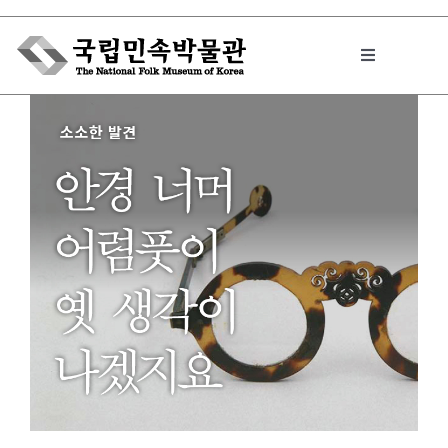
Skip
to
Toggle
content
Navigation
박물관에서는
민속이야기
민속 인사이드
원문보기 PDF