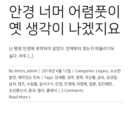
박물관 홈페이지
안경 너머 어렴풋이
옛 생각이 나겠지요
난 평생 안경에 포박되어 살았다. 언제부터 썼는지 떠올리기도
싫다. 아주 [...]
By
dintro_admin
|
2018년 4월 12일
|
Categories:
Legacy
,
소소한
발견
,
재미있는 민속
|
Tags:
강세황
,
경주
,
광학
,
국산품
,
금속
,
김성일
,
남석
,
렌즈
,
수입품
,
실사구시
,
안경
,
안경테
,
이항복
,
일본
,
임진왜란
,
조선통신사
,
중국
,
철사
,
클래식
|
2 Comments
Read More