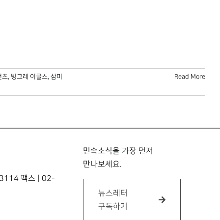
언츠
,
빙그레 이글스
,
삼미
Read More
민속소식을 가장 먼저
만나보세요.
114 팩스 | 02-
뉴스레터
구독하기