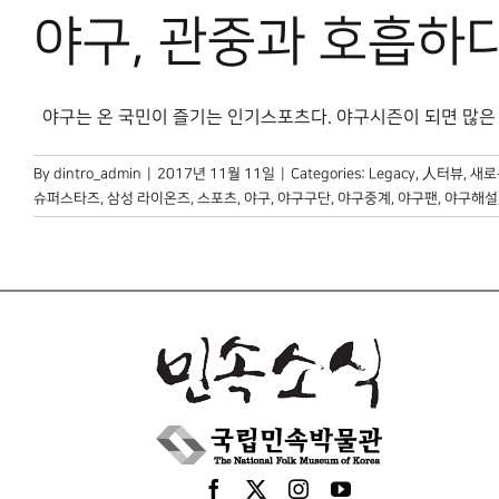
야구, 관중과 호흡하
야구는 온 국민이 즐기는 인기스포츠다. 야구시즌이 되면 많은 이들
By
dintro_admin
|
2017년 11월 11일
|
Categories:
Legacy
,
人터뷰
,
새로
슈퍼스타즈
,
삼성 라이온즈
,
스포츠
,
야구
,
야구구단
,
야구중계
,
야구팬
,
야구해설