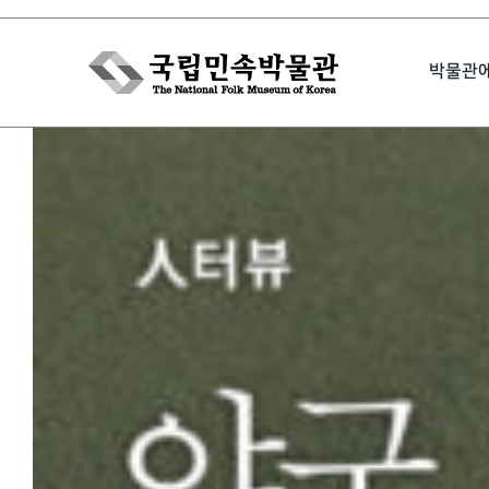
Skip
to
박물관
content