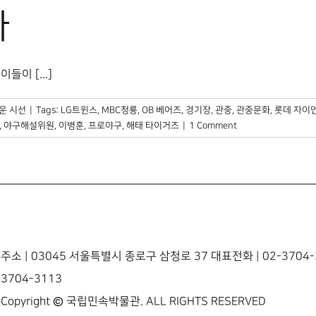
다
이 [...]
운 시선
|
Tags:
LG트윈스
,
MBC청룡
,
OB 베어즈
,
경기장
,
관중
,
관중문화
,
롯데 자이
,
야구해설위원
,
이병훈
,
프로야구
,
해태 타이거즈
|
1 Comment
주소 | 03045 서울특별시 종로구 삼청로 37 대표전화 | 02-3704-3
3704-3113
Copyright © 국립민속박물관. ALL RIGHTS RESERVED