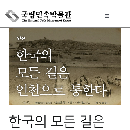
Skip
to
Toggle
content
Navigation
박물관에서는
민속이야기
민속 인사이드
원문보기 PDF
한국의 모든 길은