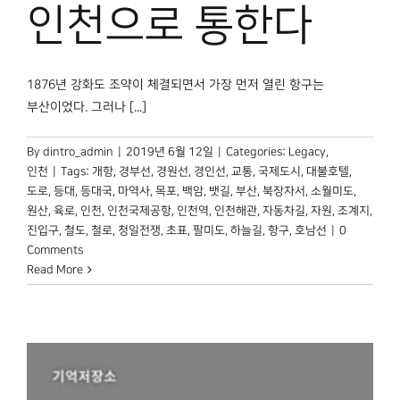
박물관 홈페이지
인천으로 통한다
1876년 강화도 조약이 체결되면서 가장 먼저 열린 항구는
부산이었다. 그러나 [...]
By
dintro_admin
|
2019년 6월 12일
|
Categories:
Legacy
,
인천
|
Tags:
개항
,
경부선
,
경원선
,
경인선
,
교통
,
국제도시
,
대불호텔
,
도로
,
등대
,
등대국
,
마역사
,
목포
,
백암
,
뱃길
,
부산
,
북장자서
,
소월미도
,
원산
,
육로
,
인천
,
인천국제공항
,
인천역
,
인천해관
,
자동차길
,
자원
,
조계지
,
진입구
,
철도
,
철로
,
청일전쟁
,
초표
,
팔미도
,
하늘길
,
항구
,
호남선
|
0
Comments
Read More