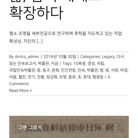
확장하다
평소 조명을 세부전공으로 연구하며 후학을 지도하고 있는 직업
특성상, 지인의 [...]
By
dintro_admin
|
2016년 10월 30일
|
Categories:
Legacy
,
다시
읽는 민속보고서
,
박물관, 지금
|
Tags:
10촉광
,
경성
,
국립
,
국립민속박물관
,
등
,
등구
,
문화
,
민간전등
,
민속
,
박물관
,
밤
,
빛
,
서양
,
야경
,
어둠
,
웹진
,
전기
,
전통
,
정강화
,
조명
,
종로
,
초
,
촛대
,
형광등
|
0
Comments
Read More