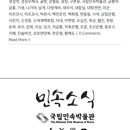
경성역
,
경성우체국
,
골방
,
관철동
,
광장
,
구본웅
,
국립민속박물관
,
금붕어
,
금홍
,
기생
,
나가야
,
날개
,
다방제비
,
대리석
,
대합실
,
대항권번
,
미군
,
미쯔코시
,
미츠코시
,
박완서
,
백천온천
,
백화점
,
변동림
,
사색
,
상업은행
,
식민지
,
신경증
,
신세계백화점
,
아내
,
아랫방
,
오십전
,
옥상
,
웹진
,
윗방
,
유곽
,
유리
,
은화
,
이상
,
잉크
,
저금통
,
저축은행
,
조광
,
조선은행
,
종로구
,
지폐
,
진솔버선
,
코르덴양복
,
한은형
,
황해도
|
0 Comments
Read More