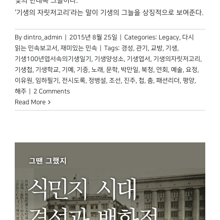
빛의 반대쪽 그늘이다.
‘기생의 자릿저고리’라는 말이 기생의 그늘을 상징적으로 보여준다.
By
dintro_admin
|
2015년 8월 25일
|
Categories:
Legacy
,
다시
읽는 민속보고서
,
재미있는 민속
|
Tags:
경성
,
관기
,
교방
,
기생
,
기생100년엽서속의기생일기
,
기생양성소
,
기생엽서
,
기생의자릿저고리
,
기생첩
,
기생학교
,
기예
,
기증
,
노래
,
문학
,
박만일
,
북청
,
연회
,
예술
,
요정
,
이유원
,
임하필기
,
전시도록
,
정병설
,
조선
,
진주
,
첩
,
춤
,
패션리더
,
평양
,
해주
|
2 Comments
Read More