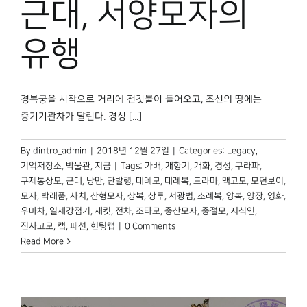
근대, 서양모자의
유행
경복궁을 시작으로 거리에 전깃불이 들어오고, 조선의 땅에는
증기기관차가 달린다. 경성 [...]
By
dintro_admin
|
2018년 12월 27일
|
Categories:
Legacy
,
기억저장소
,
박물관, 지금
|
Tags:
가배
,
개항기
,
개화
,
경성
,
구라파
,
구제통상모
,
근대
,
낭만
,
단발령
,
대례모
,
대례복
,
드라마
,
맥고모
,
모던보이
,
모자
,
박래품
,
사치
,
산형모자
,
상복
,
상투
,
서광범
,
소례복
,
양복
,
양장
,
영화
,
우마차
,
일제강점기
,
재킷
,
전차
,
조타모
,
중산모자
,
중절모
,
지식인
,
진사고모
,
캡
,
패션
,
헌팅캡
|
0 Comments
Read More