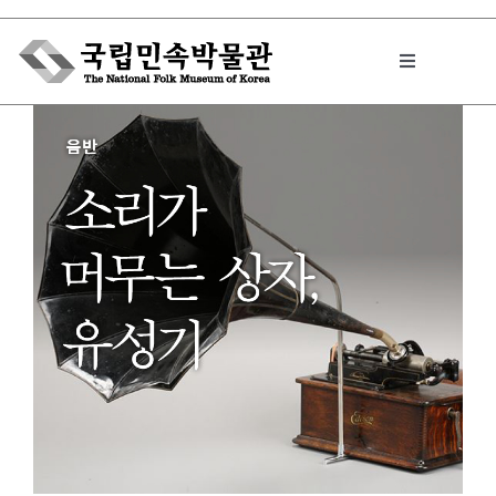
Skip
to
Toggle
content
Navigation
박물관에서는
민속이야기
민속 인사이드
원문보기 PDF