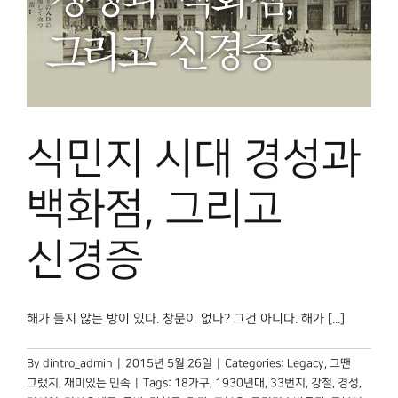
식민지 시대 경성과
백화점, 그리고
신경증
해가 들지 않는 방이 있다. 창문이 없나? 그건 아니다. 해가 [...]
By
dintro_admin
|
2015년 5월 26일
|
Categories:
Legacy
,
그땐
그랬지
,
재미있는 민속
|
Tags:
18가구
,
1930년대
,
33번지
,
강철
,
경성
,