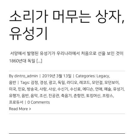
박물관 홈페이지
소리가 머무는 상자,
유성기
서양에서 발명된 유성기가 우리나라에서 처음으로 선을 보인 것이
1860년대 독일 [...]
By
dintro_admin
|
2019년 3월 13일
|
Categories:
Legacy
,
음반
|
Tags:
감정
,
경성
,
광고
,
독일
,
라디오
,
레코드
,
모던걸
,
모던보이
,
미국
,
민요
,
방송국
,
사랑
,
사상
,
수신기
,
수신료
,
에디슨
,
연애
,
예술
,
유성기
,
유행가
,
음반
,
음악
,
조선
,
진공관
,
축음기
,
춘향전
,
토킹머신
,
프랑스
,
프로듀서
|
0 Comments
Read More