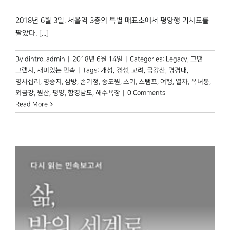
2018년 6월 3일. 서울역 3층의 특별 매표소에서 평양행 기차표를
팔았다. [...]
By
dintro_admin
|
2018년 6월 14일
|
Categories:
Legacy
,
그땐
그랬지
,
재미있는 민속
|
Tags:
개성
,
경성
,
고려
,
금강산
,
명경대
,
명사십리
,
명승지
,
삼방
,
손기정
,
송도원
,
스키
,
스탬프
,
여행
,
열차
,
옥녀봉
,
외금강
,
원산
,
평양
,
함경남도
,
해수욕장
|
0 Comments
Read More