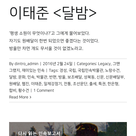
이태준 <달밤>
‘평생 소원이 무엇이냐?’고 그에게 물어보았다.
자기도 원배달이 한번 되었으면 좋겠다는 것이었다.
방울만 차면 개도 무서울 것이 없겠노라고.
By
dintro_admin
|
2016년 2월 24일
|
Categories:
Legacy
,
그땐
그랬지
,
재미있는 민속
|
Tags:
경성
,
국립
,
국립민속박물관
,
노랑수건
,
달밤
,
문화
,
민속
,
박물관
,
반편
,
방울
,
보조배달
,
성북동
,
신문
,
신문배달부
,
원배달
,
웹진
,
이태준
,
일제강점기
,
전통
,
조선문단
,
출세
,
특권
,
한은형
,
합비
,
황수건
|
1 Comment
Read More