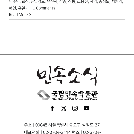
원주민
,
웹진
,
유입경로
,
유전자
,
장승
,
전통
,
조용진
,
지역
,
충청도
,
치환기
,
해안
,
혼혈기
|
0 Comments
Read More
주소 | 03045 서울특별시 종로구 삼청로 37
대표전화 | 02-3704-3114 팩스 | 02-3704-