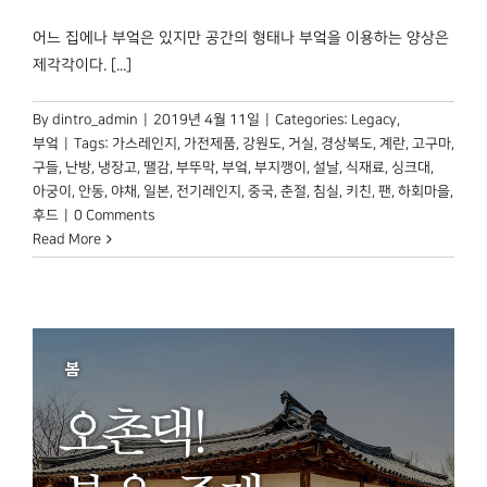
박물관 홈페이지
어느 집에나 부엌은 있지만 공간의 형태나 부엌을 이용하는 양상은
제각각이다. [...]
By
dintro_admin
|
2019년 4월 11일
|
Categories:
Legacy
,
부엌
|
Tags:
가스레인지
,
가전제품
,
강원도
,
거실
,
경상북도
,
계란
,
고구마
,
구들
,
난방
,
냉장고
,
땔감
,
부뚜막
,
부엌
,
부지깽이
,
설날
,
식재료
,
싱크대
,
아궁이
,
안동
,
야채
,
일본
,
전기레인지
,
중국
,
춘절
,
침실
,
키친
,
팬
,
하회마을
,
후드
|
0 Comments
Read More