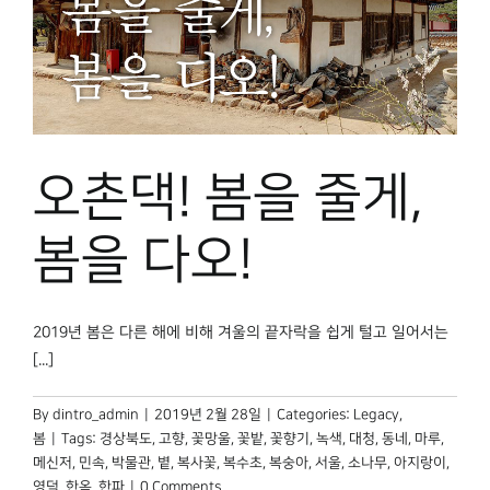
오촌댁! 봄을 줄게,
봄을 다오!
2019년 봄은 다른 해에 비해 겨울의 끝자락을 쉽게 털고 일어서는
[...]
By
dintro_admin
|
2019년 2월 28일
|
Categories:
Legacy
,
봄
|
Tags:
경상북도
,
고향
,
꽃망울
,
꽃밭
,
꽃향기
,
녹색
,
대청
,
동네
,
마루
,
메신저
,
민속
,
박물관
,
볕
,
복사꽃
,
복수초
,
복숭아
,
서울
,
소나무
,
아지랑이
,
영덕
,
한옥
,
한파
|
0 Comments