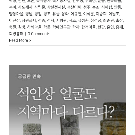
낙향
,
남인
,
노론
,
독서종자
,
독서종자실
,
만귀정
,
무괴심
,
문중
,
민속마을
,
북미
,
사도세자
,
사립문
,
상설전시실
,
성산이씨
,
성주
,
순조
,
시아첩
,
안동
,
양동마을
,
영남
,
영정
,
영조
,
유물
,
응와
,
이규진
,
이석문
,
이승희
,
이원조
,
이진상
,
장원급제
,
전승
,
전시
,
지방관
,
지조
,
집성촌
,
창경궁
,
최순권
,
출산
,
충절
,
침병
,
하회마을
,
학문
,
학예연구관
,
학자
,
한개마을
,
현판
,
혼인
,
홍패
,
회방홍패
|
0 Comments
Read More