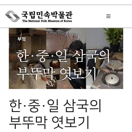
Skip
to
Toggle
content
Navigation
박물관에서는
민속이야기
민속 인사이드
한·중·일 삼국의
원문보기 PDF
부뚜막 엿보기