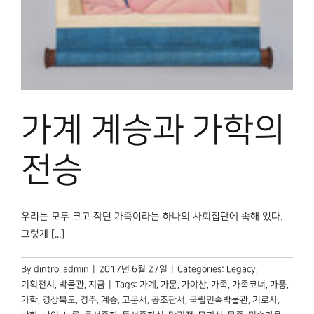
가계 계승과 가학의
전승
우리는 모두 크고 작던 가족이라는 하나의 사회집단에 속해 있다.
그렇게 [...]
By
dintro_admin
|
2017년 6월 27일
|
Categories:
Legacy
,
기획전시
,
박물관, 지금
|
Tags:
가계
,
가문
,
가야산
,
가족
,
가족코너
,
가풍
,
가학
,
경상북도
,
경주
,
계승
,
고문서
,
공조판서
,
국립민속박물관
,
기로사
,