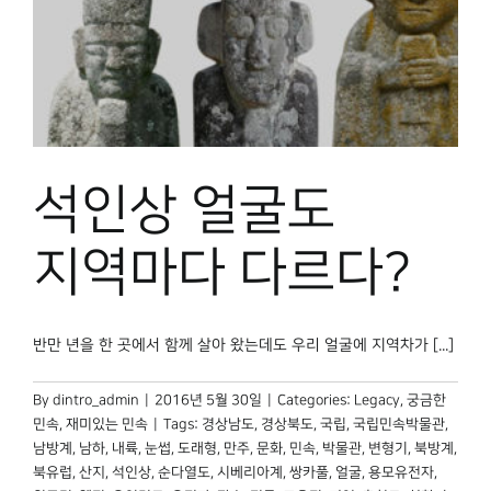
석인상 얼굴도
지역마다 다르다?
반만 년을 한 곳에서 함께 살아 왔는데도 우리 얼굴에 지역차가 [...]
By
dintro_admin
|
2016년 5월 30일
|
Categories:
Legacy
,
궁금한
민속
,
재미있는 민속
|
Tags:
경상남도
,
경상북도
,
국립
,
국립민속박물관
,
남방계
,
남하
,
내륙
,
눈썹
,
도래형
,
만주
,
문화
,
민속
,
박물관
,
변형기
,
북방계
,
북유럽
,
산지
,
석인상
,
순다열도
,
시베리아계
,
쌍카풀
,
얼굴
,
용모유전자
,