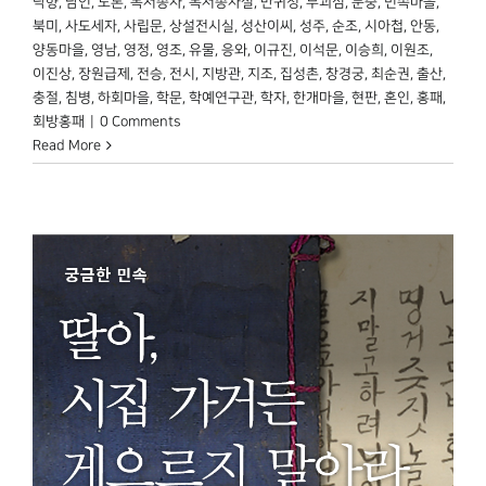
낙향
,
남인
,
노론
,
독서종자
,
독서종자실
,
만귀정
,
무괴심
,
문중
,
민속마을
,
북미
,
사도세자
,
사립문
,
상설전시실
,
성산이씨
,
성주
,
순조
,
시아첩
,
안동
,
양동마을
,
영남
,
영정
,
영조
,
유물
,
응와
,
이규진
,
이석문
,
이승희
,
이원조
,
이진상
,
장원급제
,
전승
,
전시
,
지방관
,
지조
,
집성촌
,
창경궁
,
최순권
,
출산
,
충절
,
침병
,
하회마을
,
학문
,
학예연구관
,
학자
,
한개마을
,
현판
,
혼인
,
홍패
,
회방홍패
|
0 Comments
Read More