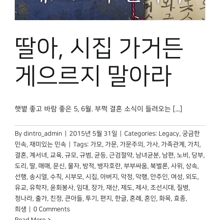
딸아, 시집 가거든
게으르지 말아라
햇볕 좋고 바람 좋은 5, 6월. 부쩍 결혼 소식이 들려오는 [...]
By
dintro_admin
|
2015년 5월 31일
|
Categories:
Legacy
,
궁금한
민속
,
재미있는 민속
|
Tags:
가모
,
가문
,
가문주의
,
가사
,
가족관계
,
가치
,
결혼
,
계서녀
,
교육
,
규모
,
규범
,
균등
,
근검절약
,
남녀균분
,
남편
,
노비
,
당부
,
도리
,
딸
,
매매
,
문신
,
물자
,
방적
,
병자호란
,
부부싸움
,
북벌론
,
사위
,
상속
,
선행
,
송시열
,
수칙
,
시부모
,
시집
,
아버지
,
악정
,
악행
,
안주인
,
여성
,
외도
,
유교
,
유학자
,
윤회봉사
,
임대
,
장가
,
재산
,
제도
,
제사
,
조선시대
,
질병
,
청나라
,
출가
,
친정
,
큰아들
,
투기
,
편지
,
한글
,
혼례
,
혼인
,
화목
,
효종
,
희생
|
0 Comments
Read More