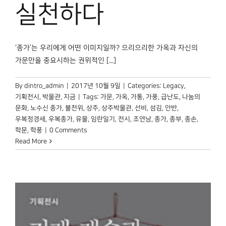
박물관 홈페이지
실천하다
‘종가’는 우리에게 어떤 이미지일까? 으리으리한 가옥과 자신의
가문만을 중요시하는 권위적인 [...]
By
dintro_admin
|
2017년 10월 9일
|
Categories:
Legacy
,
기획전시
,
박물관, 지금
|
Tags:
가문
,
가옥
,
가통
,
가풍
,
급난도
,
나눔의
문화
,
노수신 종가
,
불천위
,
상주
,
상주박물관
,
선비
,
섬김
,
안반
,
우복정경세
,
우복종가
,
유물
,
임란일기
,
전시
,
조연남
,
종가
,
종부
,
종손
,
학문
,
학풍
|
0 Comments
Read More