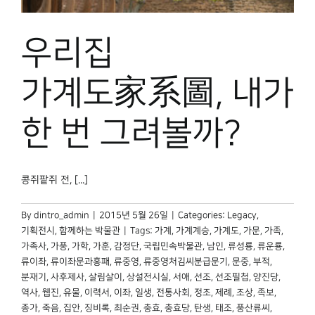
우리집
가계도家系圖, 내가
한 번 그려볼까?
콩쥐팥쥐 전, [...]
By
dintro_admin
|
2015년 5월 26일
|
Categories:
Legacy
,
기획전시
,
함께하는 박물관
|
Tags:
가계
,
가계계승
,
가계도
,
가문
,
가족
,
가족사
,
가풍
,
가학
,
가훈
,
감정단
,
국립민속박물관
,
남인
,
류성룡
,
류운룡
,
류이좌
,
류이좌문과홍패
,
류중영
,
류중영처김씨분급문기
,
문중
,
부적
,
분재기
,
사후제사
,
살림살이
,
상설전시실
,
서애
,
선조
,
선조필첩
,
양진당
,
역사
,
웹진
,
유물
,
이력서
,
이좌
,
일생
,
전통사회
,
정조
,
제례
,
조상
,
족보
,
종가
,
죽음
,
집안
,
징비록
,
최순권
,
충효
,
충효당
,
탄생
,
태조
,
풍산류씨
,