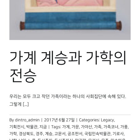
가계 계승과 가학의
전승
우리는 모두 크고 작던 가족이라는 하나의 사회집단에 속해 있다.
그렇게 [...]
By
dintro_admin
|
2017년 6월 27일
|
Categories:
Legacy
,
기획전시
,
박물관, 지금
|
Tags:
가계
,
가문
,
가야산
,
가족
,
가족코너
,
가풍
,
가학
,
경상북도
,
경주
,
계승
,
고문서
,
공조판서
,
국립민속박물관
,
기로사
,