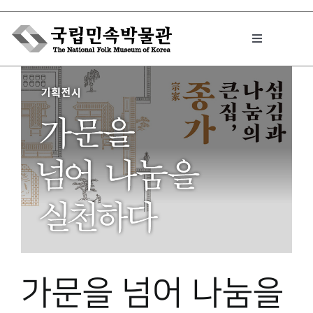
Skip
to
Toggle
content
Navigation
박물관에서는
민속이야기
민속 인사이드
원문보기 PDF
가문을 넘어 나눔을