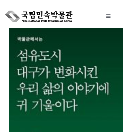
Skip
to
Toggle
content
Navigation
박물관에서는
민속이야기
민속 인사이드
원문보기 PDF