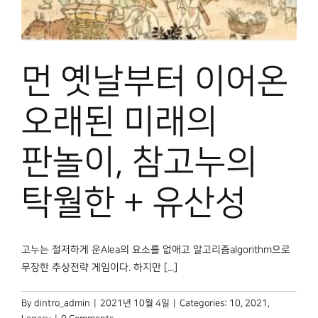
먼 옛날부터 이어온
오래된 미래의
판놀이, 참고누의
탁월한 + 유산성
고누는 철저하게 운Alea의 요소를 없애고 알고리즘algorithm으로
무장한 추상전략 게임이다. 하지만 [...]
By
dintro_admin
|
2021년 10월 4일
|
Categories:
10
,
2021
,